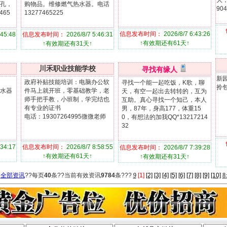
大，
孔，
购物品。维修燃气热水器。电话
90
465
13277465225
信息发布时间：
2026/8/7 6:43:26
:45:48
信息发布时间：
2026/8/7 5:46:31
↑有效期还有61天↑
↑有效期还有31天↑
川禾职业技能学校
寻找有缘人
新
政府补贴技能培训：电脑办公软
寻找一个能一起吃饭，K歌，聊
拎包
水器
件马上就开班，零基础教学，老
天，有空一起出去转转的，互为
师手把手教，小班制，学完结也
互助。真心寻找一个知己，本人
有专业的证书
男，87年，身高177，体重15
电话：19307264995微微老师
0，有想法的加我QQ*13217214
32
:34:17
信息发布时间：
2026/8/7 8:58:55
信息发布时间：
2026/8/7 7:39:28
↑有效期还有61天↑
↑有效期还有31天↑
全部资讯
??每页
40
条??当前有效资讯
9784
条???
9
[1]
[2]
[3]
[4]
[5]
[6]
[7]
[8]
[9]
[10]
8
: