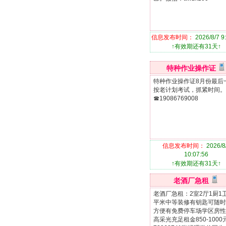
信息发布时间：
2026/8/7 9
↑有效期还有31天↑
特种作业操作证
特种作业操作证8月份最后
按老计划考试，抓紧时间。
☎19086769008
信息发布时间：
2026/8
10:07:56
↑有效期还有31天↑
老酒厂急租
老酒厂急租：2室2厅1厨1卫
平米中等装修有钥匙可随时
方便有免费停车场学区房性
高采光充足租金850-1000元