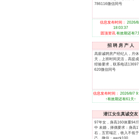
786116微信同号
信息发布时间：
2026/8
18:03:37
固顶资讯
有效期还有7
招 聘 房 产 人
高薪诚聘房产经纪人，月休
天，上班时间灵活，高提成
经验要求，联系电话13697
620微信同号
信息发布时间：
2026/8/7 9
↑有效期还有61天↑
潜江女生真诚交友
97年女，身高160体重94
中 未婚，择偶要求：身高1
右，五官端正，收入不低于
己。微信：awzk100