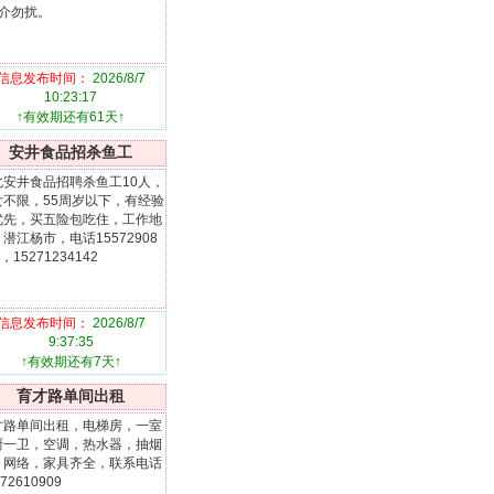
中介勿扰。
信息发布时间：
2026/8/7
10:23:17
↑有效期还有61天↑
安井食品招杀鱼工
北安井食品招聘杀鱼工10人，
女不限，55周岁以下，有经验
优先，买五险包吃住，工作地
潜江杨市，电话15572908
0，15271234142
信息发布时间：
2026/8/7
9:37:35
↑有效期还有7天↑
育才路单间出租
才路单间出租，电梯房，一室
厨一卫，空调，热水器，抽烟
，网络，家具齐全，联系电话
72610909