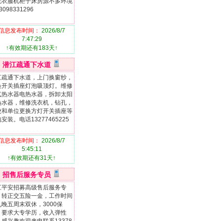
洗衣服机柜子床房源不多环境
3098331296
信息发布时间：
2026/8/7
7:47:29
↑有效期还有183天↑
潜江疏通下水道
江疏通下水道，上门换窗纱，
换开关插座灯泡吸顶灯。维修
气热水器电热水器，拆卸太阳
热水器，维修洗衣机，钻孔，
校和单位更换方灯开关插座等
安装。电话13277465225
信息发布时间：
2026/8/7
5:45:11
↑有效期还有31天↑
招售后服务专员
江平安招募高级售后服务专
，转正交五险一金，工作时间
九晚五周末双休，3000保
，要求大专学历，收入弹性