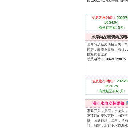
872962741张经理微信同
信息发布时间：
2026/8
10:34:04
↑有效期还有15天↑
水岸尚品精装两房电
水岸尚品精装两房出售，电
楼层，装修保养新，总价3
捡漏的看过来
联系电话：13349729875
信息发布时间：
2026/8
18:20:25
↑有效期还有61天↑
潜江水电安装维修
家庭开关，插座，水龙头，
吸顶灯的安装更换，电路故
修。面盆花洒，水箱，马桶
门，浴霸，水管下水道漏水