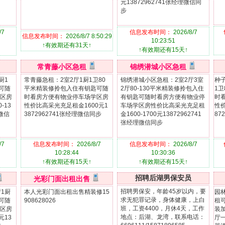
元13872962741张经理微信同
步
/7
信息发布时间：
2026/8/7
信息发布时间：
2026/8/7 8:50:29
10:23:51
↑有效期还有31天↑
↑有效期还有15天↑
常青藤小区急租
锦绣潜城小区急租
厨1
常青藤急租：2室2厅1厨1卫80
锦绣潜城小区急租：2室2厅3室
种
可随
平米精装修拎包入住有钥匙可随
2厅80-130平米精装修拎包入住
1
区房
时看房方便有物业停车场学区房
有钥匙可随时看房方便有物业停
时
-13
性价比高采光充足租金1600元1
车场学区房性价比高采光充足租
性价
理微信
3872962741张经理微信同步
金1600-1700元13872962741
87
张经理微信同步
/7
信息发布时间：
2026/8/7
信息发布时间：
2026/8/7
10:28:44
10:30:36
↑有效期还有15天↑
↑有效期还有15天↑
招聘后湖男保安员
光彩门面出租出售
招聘男保安，年龄45岁以内，要
1厨
本人光彩门面出租出售精装修15
园
求无犯罪记录，身体健康，上白
可随
908628026
租
班，工资4400，月休4天，工作
区房
装
地点：后湖、龙湾，联系电话：
元13
厅