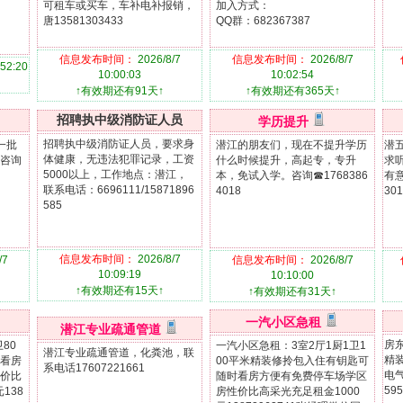
可租车或买车，车补电补报销，
加入方式：
唐13581303433
QQ群：682367387
信息发布时间：
2026/8/7
信息发布时间：
2026/8/7
:52:20
10:00:03
10:02:54
↑有效期还有91天↑
↑有效期还有365天↑
招聘执中级消防证人员
学历提升
招聘执中级消防证人员，要求身
一批
潜江的朋友们，现在不提升学历
潜
体健康，无违法犯罪记录，工资
咨询
什么时候提升，高起专，专升
求
5000以上，工作地点：潜江，
本，免试入学。咨询☎1768386
有意
联系电话：6696111/15871896
4018
30
585
信息发布时间：
2026/8/7
/7
信息发布时间：
2026/8/7
10:09:19
10:10:00
↑有效期还有15天↑
↑有效期还有31天↑
一汽小区急租
潜江专业疏通管道
房东
80
一汽小区急租：3室2厅1厨1卫1
潜江专业疏通管道，化粪池，联
精
看房
00平米精装修拎包入住有钥匙可
系电话17607221661
电气
价比
随时看房方便有免费停车场学区
59
138
房性价比高采光充足租金1000