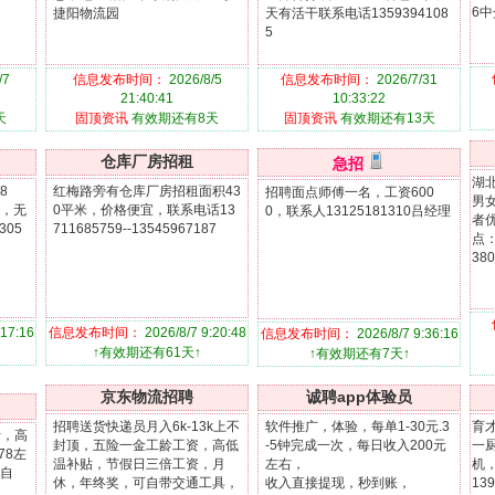
6
捷阳物流园
天有活干联系电话1359394108
5
/7
信息发布时间：
2026/8/5
信息发布时间：
2026/7/31
21:40:41
10:33:22
天
固顶资讯
有效期还有8天
固顶资讯
有效期还有13天
仓库厂房招租
急招
湖
8
红梅路旁有仓库厂房招租面积43
招聘面点师傅一名，工资600
男
，无
0平米，价格便宜，联系电话13
0，联系人13125181310吕经理
者
305
711685759--13545967187
点：
38
:17:16
信息发布时间：
2026/8/7 9:20:48
信息发布时间：
2026/8/7 9:36:16
↑有效期还有61天↑
↑有效期还有7天↑
京东物流招聘
诚聘app体验员
招聘送货快递员月入6k-13k上不
软件推广，体验，每单1-30元.3
育
斤，高
封顶，五险一金工龄工资，高低
-5钟完成一次，每日收入200元
一
78左
温补贴，节假日三倍工资，月
左右，
机
自
休，年终奖，可自带交通工具，
收入直接提现，秒到账，
139