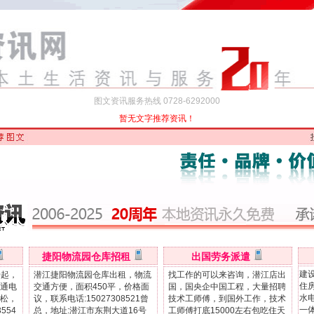
图文资讯服务热线 0728-6292000
暂无文字推荐资讯！
捷阳物流园仓库招租
出国劳务派遣
建
0起，
潜江捷阳物流园仓库出租，物流
找工作的可以来咨询，潜江店出
住
联通电
交通方便，面积450平，价格面
国，国央企中国工程，大量招聘
水
松，
议，联系电话:15027308521曾
技术工师傅，到国外工作，技术
一体
554
总，地址:潜江市东荆大道16号
工师傅打底15000左右包吃住天