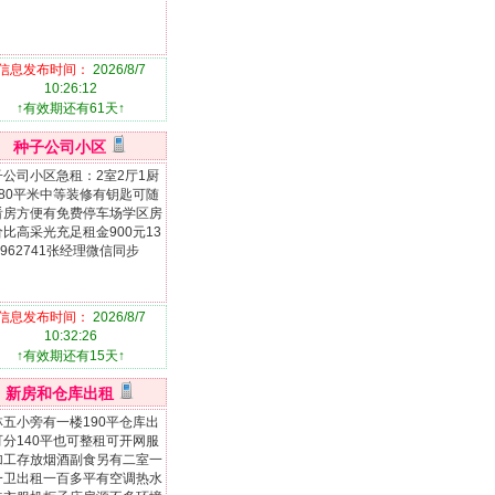
信息发布时间：
2026/8/7
10:26:12
↑有效期还有61天↑
种子公司小区
子公司小区急租：2室2厅1厨
卫80平米中等装修有钥匙可随
看房方便有免费停车场学区房
比高采光充足租金900元13
2962741张经理微信同步
信息发布时间：
2026/8/7
10:32:26
↑有效期还有15天↑
新房和仓库出租
林五小旁有一楼190平仓库出
可分140平也可整租可开网服
加工存放烟酒副食另有二室一
一卫出租一百多平有空调热水