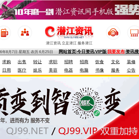
潜江资讯 立足潜江 服务潜江
网站首页
今日资讯
VIP版
我要发布
资讯搜
26年8月7日 星期五
农历 6月25日
|
|
|
|
求购
出售
转让
求职
招聘
招商
饮食
文化
装修
日用
医疗
娱乐
美容
电器
电脑
书像
服务
公告