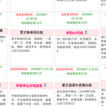
6696111/15871896585
步
器
好1
信息发布时间：
2026/8/7
/7
信息发布时间：
2026/8/7
10:13:40
10:36:56
↑有效期还有15天↑
↑有效期还有31天↑
梯
育才路单间出租
求职b2司机
梯好
潜
育才路单间出租，电梯房，一室
找一份b2的工作，吃苦耐劳，会
5万，
更
一厨一卫，空调，热水器，抽烟
开叉车，长途倒短都行，需要的
燃
机，网络，家具齐全，联系电话
老板联系我，电话1928726884
能
13972610909
6
学
水电
/7
信息发布时间：
2026/8/7 0:31:18
信息发布时间：
2026/8/7 1:15:24
↑有效期还有61天↑
↑有效期还有31天↑
新文昌高中房屋出租
学校单位水电改造
潜
新文昌高中附近（2分钟即可到
灯，
员
校），两室一厅一厨一卫出租，
障检
学校和各种办公场所的各种灯
朝
家电齐全，价格优惠！联系电话
，阀
具，开关插座等水电改造。换窗
底
13477535017
破裂
纱，疏通下水道，钻孔，安装网