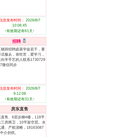
信息发布时间：
2026/8/7
10:06:45
↑有效期还有61天↑
招聘
五猪蹄招聘卤菜学徒若干，要
听话服从，肯吃苦，爱学习，
向学手艺的人联系1730729
17微信同步
信息发布时间：
2026/8/7
9:12:08
↑有效期还有31天↑
房东直售
直售、6层步梯4楼，118平
装三房两卫，10平架空层。水
通、产权清晰，18163087
5中介勿扰。