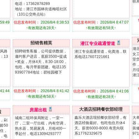
联系
电话：17362878289
地址：潜江市园林街道梅咀社区
（101公交终点站）
:59:49
信息发布时间：
2026/8/4 8:38:53
信息发布时间：
2026/8/4 8:47:07
↑有效期还有28天↑
↑有效期还有58天↑
招销售精英
潜江专业疏通管道
湖
风路
招聘销售客服，公司提供数据，
潜江专业疏通管道，化粪池，联
女
：13
邀约客户进店，底薪3500+提成
系电话17607221661
堂
+奖金，月休4天，8:30-18:00，
作
包吃，每月带薪团建。电话135
月
93907784地址：碧桂园楼下
潜江
:41:44
信息发布时间：
2026/8/4 8:41:42
信息发布时间：
2026/8/4 8:41:06
↑有效期还有58天↑
↑有效期还有28天↑
大酒店招聘餐饮部经理
房屋出租
啦
鑫乐大酒店现招餐饮部经理，有
大
城南二组环保局附近，一室一
，剁
酒店经验最好。包吃包住月休4
器
厅，二室一厅出租，内有空调，
龄50
天。薪资6000-8000.有意向联
装
热水器，简易家具，月租400一
住，
系17762329675
97
季起付，电话13094293777
，电