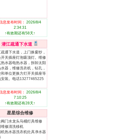
信息发布时间：
2026/8/4
2:34:31
↑有效期还有58天↑
潜江疏通下水道
江疏通下水道，上门换窗纱，
换开关插座灯泡吸顶灯。维修
气热水器电热水器，拆卸太阳
热水器，维修洗衣机，钻孔，
校和单位更换方灯开关插座等
安装。电话13277465225
信息发布时间：
2026/8/4
7:10:25
↑有效期还有28天↑
星星综合维修
关阀门水龙头马桶灯具维修
调维修清洗移机
烟机热水器洗衣机灶具净水器
修