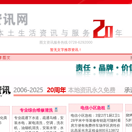
图文资讯服务热线 0728-6292000
暂无文字推荐资讯！
电信小区急租
专业综合维修清洗
烧
电信小区急租：3室2厅1厨2卫1
化粪
专业疏通下水道，疏通马桶，安
5
28平米中等装修有钥匙可随时看
6
装水电，家电清洗，空调，洗衣
82
房方便有免费停车场学区房性价
机，油烟机清洗，安装水管，水
比高采光充足租金800元13872