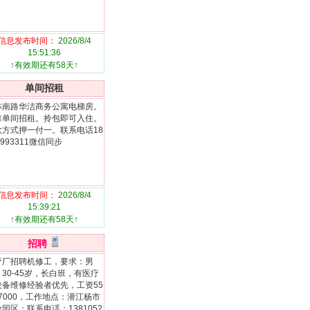
信息发布时间：
2026/8/4
15:51:36
↑有效期还有58天↑
单间招租
林南路华洁商务公寓电梯房。
有单间招租。拎包即可入住。
款方式押一付一。联系电话18
1993311微信同步
信息发布时间：
2026/8/4
15:39:21
↑有效期还有58天↑
招聘
疗厂招聘机修工，要求：男
30-45岁，长白班，有医疗
设备维修经验者优先，工资55
-7000，工作地点：潜江杨市
园区；联系电话：1381052