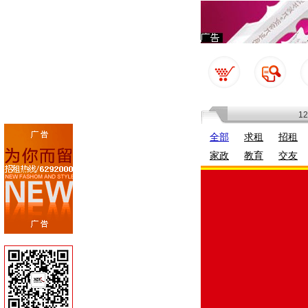
1
全部
求租
招租
家政
教育
交友