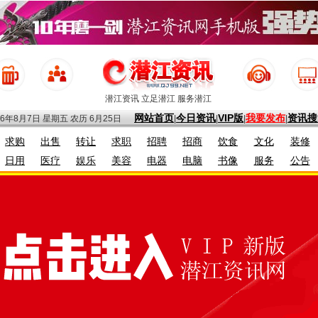
潜江资讯 立足潜江 服务潜江
网站首页
今日资讯
VIP版
我要发布
资讯搜
26年8月7日 星期五
农历 6月25日
|
|
|
|
求购
出售
转让
求职
招聘
招商
饮食
文化
装修
日用
医疗
娱乐
美容
电器
电脑
书像
服务
公告