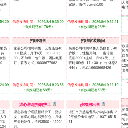
天
价格
家庭。微信：awzk100
电话
宋
:54:29
信息发布时间：
2026/8/4 9:35:09
信息发布时间：
2026/8/4 9:31:21
↑有效期还有178天↑
↑有效期还有28天↑
招聘销售
招聘家装顾问
政
银员
家装公司招聘销售，无责底薪40
装修公司招聘销售人员数名，40
区叉
，待
00+提成，月休4天，8;30-18；
岁以下，性格开朗、口齿伶俐，
口叉
，女性
00，不加班，包午饭，团队氛围
底薪3000+提成，月休4天，上
城区
00，
好，联系方式;19008677962
班时间9点--17：30（中午休息2
12
小时），电话16608668426
老
:24:09
信息发布时间：
2026/8/4 9:23:56
信息发布时间：
2026/8/4 9:11:10
↑有效期还有58天↑
↑有效期还有58天↑
温心养老招聘护工
步梯房出售
招前
三室
温心养老护理院招聘护工，要求
潜江市兴盛路曹禺小学步梯房12
+夜
入住
女，有爱心耐心和责任心，月休
2平低价出售电话，193716515
客房
卫采
三天包吃住，待遇3500～4500/
71
500
34
月。