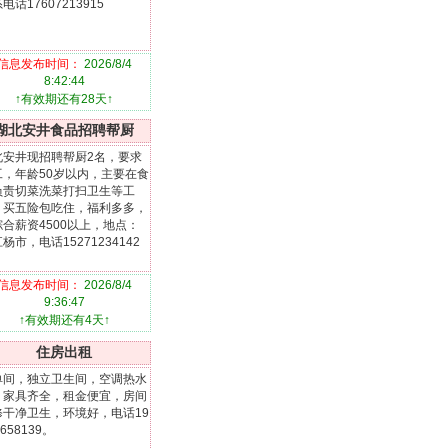
电话17607213915
信息发布时间：
2026/8/4
8:42:44
↑有效期还有28天↑
湖北安井食品招聘帮厨
北安井现招聘帮厨2名，要求
工，年龄50岁以内，主要在食
负责切菜洗菜打扫卫生等工
，买五险包吃住，福利多多，
综合薪资4500以上，地点：
杨市，电话15271234142
信息发布时间：
2026/8/4
9:36:47
↑有效期还有4天↑
住房出租
单间，独立卫生间，空调热水
，家具齐全，租金便宜，房间
修干净卫生，环境好，电话19
1658139。