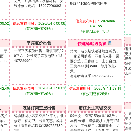
龙头，灯具洁具，水箱马桶，安
962741张经理微信同步
装维修，电话，15027296693
信息发布时间：
2026/8/4
:39:52
信息发布时间：
2026/8/4 6:06:08
10:41:55
↑有效期还有89天↑
↑有效期还有12天↑
平房底价出售
快递驿站送货员
潜
一层平房底价出售，建筑面积17
一厅
招聘一名长期快递驿站送货员，
更
0平方，外带院子联系电话：13
面
一家公司的货，不会有人带。需
燃
407289994
908
要分拣，工作细心，上班自由。
能
工资3000到3500，每月休息2
学
天。
水电
有意者请联系13098348777
信息发布时间：
2026/8/4 1:58:03
:42:40
信息发布时间：
2026/8/4 1:18:49
↑有效期还有58天↑
↑有效期还有28天↑
租
装修好架空层出售
潜江女生真诚交友
开
梯房招
锦绣潜城小区架空层34平方。装
99年女，身高158体重103斤，
空
选，
修好，有厨卫。出售优惠。成本
本科 未婚，择偶要求：身高175
油
办厂
价！有意电话联系1380722739
左右，工作稳定，车房齐全，父
维
小、
3周
母健康有社保，本科学历，原生