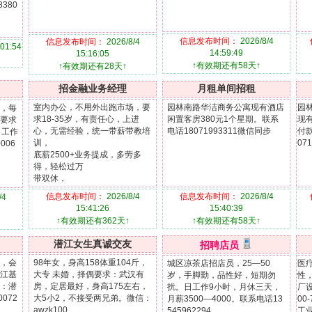
8380
信息发布时间：
2026/8/4
信息发布时间：
2026/8/4
:01:54
14:59:49
15:16:05
↑有效期还有58天↑
↑有效期还有28天↑
招金融业务经理
月租单间招租
室内办公，不用外出跑市场，要
园林南路华洁商务公寓现有酒店
园
，每
求18-35岁，有责任心，上进
闲置客房380元1个星期。联系
现
要求
心，无需经验，统一带薪带教培
电话18071993311微信同步
付
，工作
训，
07
006
底薪2500+业务提成，多劳多
得，轻松过万
带双休，
电话：13872968722吴
信息发布时间：
2026/8/4
信息发布时间：
2026/8/4
/4
15:41:26
15:40:39
↑有效期还有362天↑
↑有效期还有58天↑
潜江女生真诚交友
招聘店员
上，会
98年女，身高158体重104斤，
城区凉茶店招店员，25—50
医
江基
大专 未婚，择偶要求：武汉有
岁，手脚勤，品性好，短期勿
性，
：潜
房，定居最好，身高175左右，
扰。日工作9小时，月休三天，
厂
072
大5小2，不接受两兄弟。微信：
月薪3500—4000。联系电话13
00
awzk100
545962294
工业