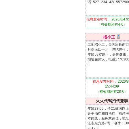
话15271234142/1557290
信息发布时间：
2026/8/4 9
↑有效期还有4天↑
招小工
工地招小工，每天出勤两百
月保底四千元，包吃包住，
年龄58岁以下，身体健康
地址在武汉，电话1776300
6
信息发布时间：
2026/8
15:44:09
↑有效期还有28天↑
火火代驾招代兼职
年龄23-55，持C1驾照以
开手动档和自动档，熟悉潜
本路线，服务意识佳，地址
江市东方路7号，电话：180
28123