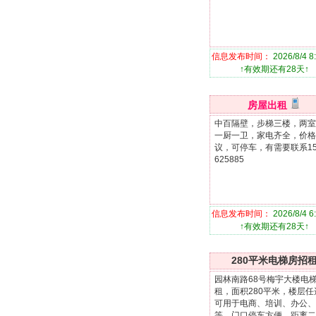
信息发布时间：
2026/8/4 8
↑有效期还有28天↑
房屋出租
中百隔壁，步梯三楼，两室
一厨一卫，家电齐全，价格
议，可停车，有需要联系15
625885
信息发布时间：
2026/8/4 6
↑有效期还有28天↑
280平米电梯房招
园林南路68号梅宇大楼电
租，面积280平米，楼层任
可用于电商、培训、办公、
等，门口停车方便，距离二