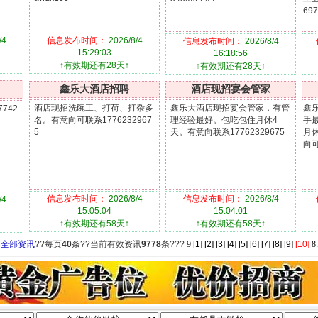
697
/4
信息发布时间：
2026/8/4
信息发布时间：
2026/8/4
15:29:03
16:18:56
↑有效期还有28天↑
↑有效期还有28天↑
鑫乐大酒店招聘
酒店现招宴会管家
酒店现招洗碗工、打荷、打杂多
鑫乐大酒店现招宴会管家，有管
鑫
742
名。有意向可联系1776232967
理经验最好。包吃包住月休4
手
5
天。有意向联系17762329675
月休
向可
信息发布时间：
2026/8/4
信息发布时间：
2026/8/4
/4
15:05:04
15:04:01
↑有效期还有58天↑
↑有效期还有58天↑
全部资讯
??每页
40
条??当前有效资讯
9778
条???
9
[1]
[2]
[3]
[4]
[5]
[6]
[7]
[8]
[9]
[10]
8
: