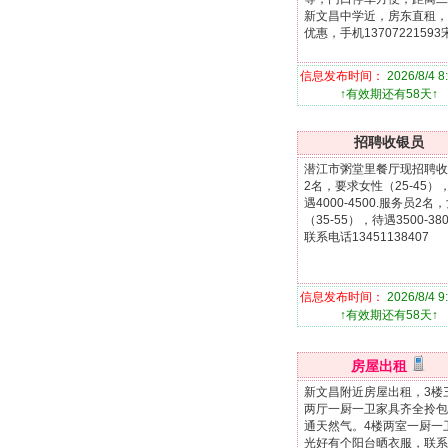
新文昌中学近，房东直租，
优惠，手机13707221593
信息发布时间：
2026/8/4 8
↑有效期还有58天↑
招聘收银员
潜江市粥堂里餐厅现招聘收
2名，要求女性（25-45）
遇4000-4500.服务员2名
（35-55），待遇3500-38
联系电话13451138407
信息发布时间：
2026/8/4 9
↑有效期还有58天↑
房屋出租
新文昌附近房屋出租，3楼
两厅一厨一卫家具齐全拎包
通天然气。4楼两室一厨一
光好有个阳台晒衣服，联系1