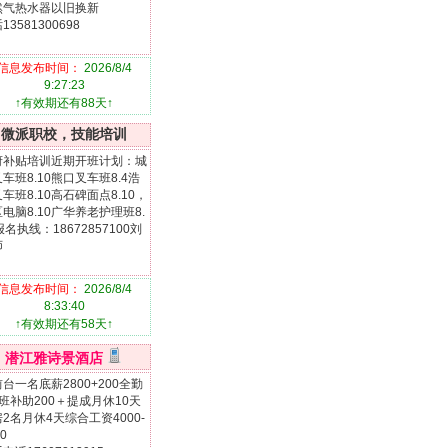
然气热水器以旧换新
13581300698
信息发布时间：
2026/8/4
9:27:23
↑有效期还有88天↑
微派职校，技能培训
府补贴培训近期开班计划：城
车班8.10熊口叉车班8.4浩
车班8.10高石碑面点8.10，
电脑8.10广华养老护理班8.
报名执线：18672857100刘
师
信息发布时间：
2026/8/4
8:33:40
↑有效期还有58天↑
潜江雅诗景酒店
台一名底薪2800+200全勤
班补助200＋提成月休10天
2名月休4天综合工资4000-
0